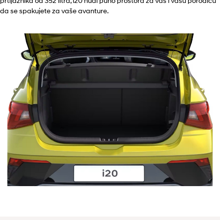
prtljažnika od 352 litra, i20 nudi puno prostora za vas i vašu porodicu
da se spakujete za vaše avanture.