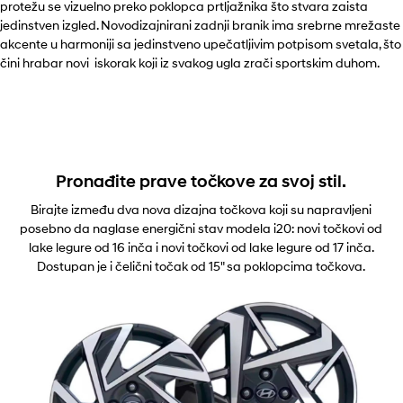
protežu se vizuelno preko poklopca prtljažnika što stvara zaista
jedinstven izgled. Novodizajnirani zadnji branik ima srebrne mrežaste
akcente u harmoniji sa jedinstveno upečatljivim potpisom svetala, što
čini hrabar novi iskorak koji iz svakog ugla zrači sportskim duhom.
Pronađite prave točkove za svoj stil.
Birajte između dva nova dizajna točkova koji su napravljeni
posebno da naglase energični stav modela i20: novi točkovi od
lake legure od 16 inča i novi točkovi od lake legure od 17 inča.
Dostupan je i čelični točak od 15" sa poklopcima točkova.