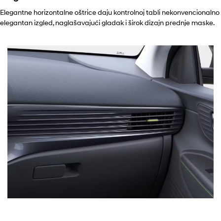
Elegantne horizontalne oštrice daju kontrolnoj tabli nekonvencionalno
elegantan izgled, naglašavajući gladak i širok dizajn prednje maske.