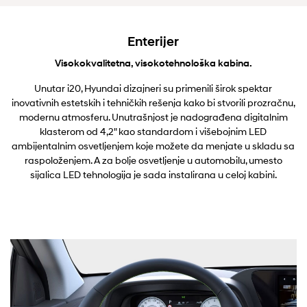
Enterijer
Visokokvalitetna, visokotehnološka kabina.
Unutar i20, Hyundai dizajneri su primenili širok spektar
inovativnih estetskih i tehničkih rešenja kako bi stvorili prozračnu,
modernu atmosferu. Unutrašnjost je nadograđena digitalnim
klasterom od 4,2" kao standardom i višebojnim LED
ambijentalnim osvetljenjem koje možete da menjate u skladu sa
raspoloženjem. A za bolje osvetljenje u automobilu, umesto
sijalica LED tehnologija je sada instalirana u celoj kabini.