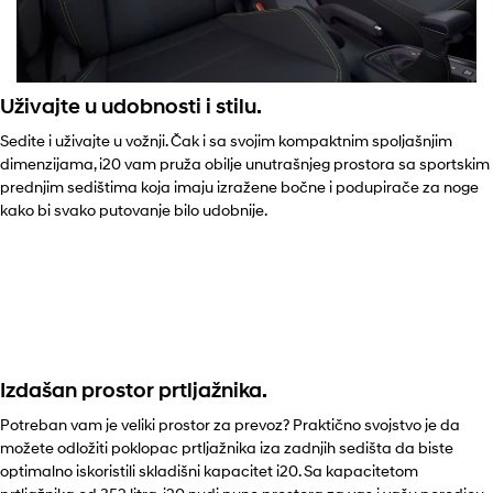
Uživajte u udobnosti i stilu.
Sedite i uživajte u vožnji. Čak i sa svojim kompaktnim spoljašnjim
dimenzijama, i20 vam pruža obilje unutrašnjeg prostora sa sportskim
prednjim sedištima koja imaju izražene bočne i podupirače za noge
kako bi svako putovanje bilo udobnije.
Izdašan prostor prtljažnika.
Potreban vam je veliki prostor za prevoz? Praktično svojstvo je da
možete odložiti poklopac prtljažnika iza zadnjih sedišta da biste
optimalno iskoristili skladišni kapacitet i20. Sa kapacitetom