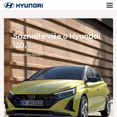
Saznajte više o Hyundai
i20.
Upoznajte dizajn.