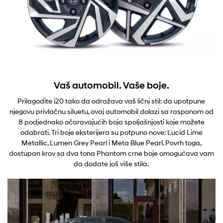
Vaš automobil. Vaše boje.
Prilagodite i20 tako da odražava vaš lični stil: da upotpune
njegovu privlačnu siluetu, ovaj automobil dolazi sa rasponom od
8 podjednako očaravajućih boja spoljašnjosti koje možete
odabrati. Tri boje eksterijera su potpuno nove: Lucid Lime
Metallic, Lumen Grey Pearl i Meta Blue Pearl. Povrh toga,
dostupan krov sa dva tona Phantom crne boje omogućava vam
da dodate još više stila.