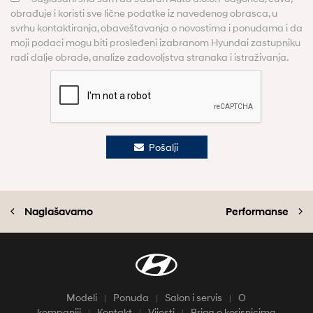
obrađuje i koristi sve lične podatke iz navedenog obrasca, u
svrhu kontaktiranja, obaveštavanja o novostima i ponudama i da
moji podaci mogu biti prosleđeni izabranom Hyundai zastupniku
radi dalje obrade, analize zadovoljstva stranaka i istraživanja.
Pošalji
Naglašavamo
Performanse
Modeli
Ponuda
Salon i servis
O
kompaniji
Kontakt
Vijesti
Briga o korisnicima