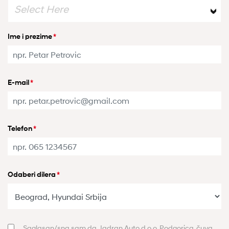
Select Here
Ime i prezime
*
E-mail
*
Telefon
*
Odaberi dilera
*
Saglasan/sna sam da Jadran Auto d.o.o. Podgorica, čuva,