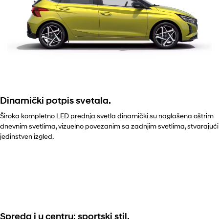
Dinamički potpis svetala.
Široka kompletno LED prednja svetla dinamički su naglašena oštrim
dnevnim svetlima, vizuelno povezanim sa zadnjim svetlima, stvarajući
jedinstven izgled.
Spreda i u centru: sportski stil.