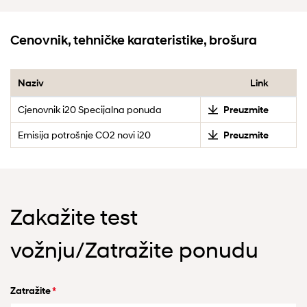
Cenovnik, tehničke karateristike, brošura
Naziv
Link
Cjenovnik i20 Specijalna ponuda
Preuzmite
Emisija potrošnje CO2 novi i20
Preuzmite
Zakažite test
vožnju/Zatražite ponudu
Zatražite
*