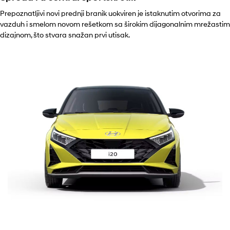
Prepoznatljivi novi prednji branik uokviren je istaknutim otvorima za
vazduh i smelom novom rešetkom sa širokim dijagonalnim mrežastim
dizajnom, što stvara snažan prvi utisak.