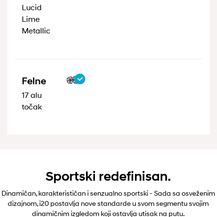
Lucid
Lime
Metallic
Felne
17 alu
točak
Sportski redefinisan.
Dinamičan, karakterističan i senzualno sportski - Sada sa osveženim
dizajnom, i20 postavlja nove standarde u svom segmentu svojim
dinamičnim izgledom koji ostavlja utisak na putu.