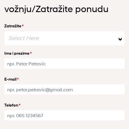
vožnju/Zatražite ponudu
Zatražite
*
Select Here
Ime i prezime
*
E-mail
*
Telefon
*