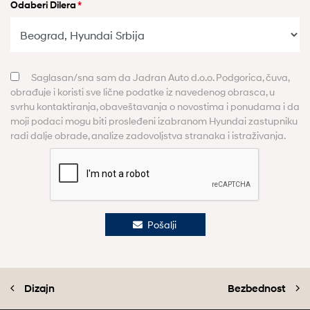
Odaberi Dilera
*
Saglasan/sna sam da Jadran Auto d.o.o. Podgorica, čuva,
obrađuje i koristi sve lične podatke iz navedenog obrasca, u
svrhu kontaktiranja, obaveštavanja o novostima i ponudama i da
moji podaci mogu biti prosleđeni izabranom Hyundai zastupniku
radi dalje obrade, analize zadovoljstva stranaka i istraživanja.
Pošalji
Dizajn
Bezbednost