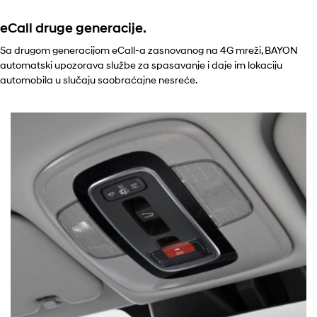
eCall druge generacije.
Sa drugom generacijom eCall-a zasnovanog na 4G mreži, BAYON
automatski upozorava službe za spasavanje i daje im lokaciju
automobila u slučaju saobraćajne nesreće.