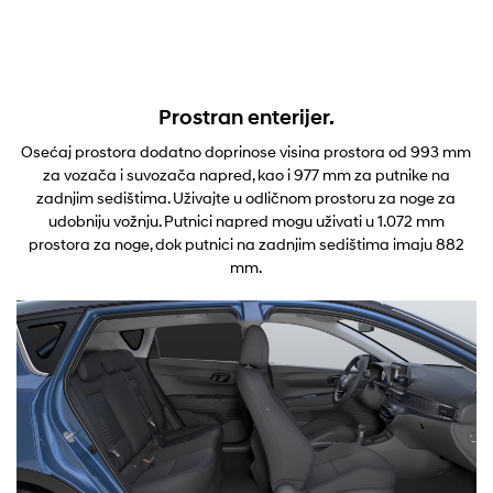
Prostran enterijer.
Osećaj prostora dodatno doprinose visina prostora od 993 mm
za vozača i suvozača napred, kao i 977 mm za putnike na
zadnjim sedištima. Uživajte u odličnom prostoru za noge za
udobniju vožnju. Putnici napred mogu uživati u 1.072 mm
prostora za noge, dok putnici na zadnjim sedištima imaju 882
mm.