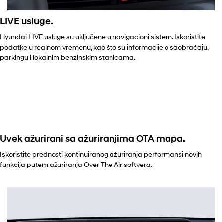
LIVE usluge.
Hyundai LIVE usluge su uključene u navigacioni sistem. Iskoristite
podatke u realnom vremenu, kao što su informacije o saobraćaju,
parkingu i lokalnim benzinskim stanicama.
Uvek ažurirani sa ažuriranjima OTA mapa.
Iskoristite prednosti kontinuiranog ažuriranja performansi novih
funkcija putem ažuriranja Over The Air softvera.